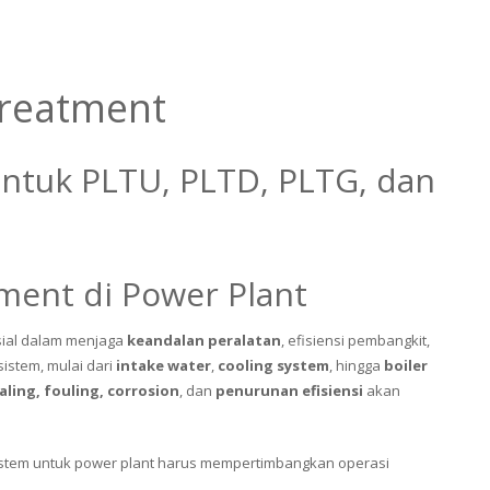
Treatment
untuk PLTU, PLTD, PLTG, dan
ment di Power Plant
sial dalam menjaga
keandalan peralatan
, efisiensi pembangkit,
istem, mulai dari
intake water
,
cooling system
, hingga
boiler
aling, fouling, corrosion
, dan
penurunan efisiensi
akan
sistem untuk power plant harus mempertimbangkan operasi