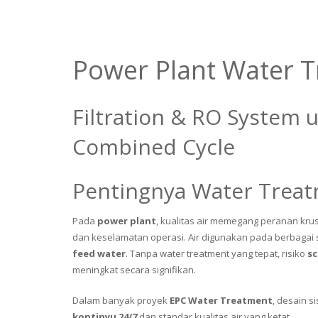
Power Plant Water 
Filtration & RO System 
Combined Cycle
Pentingnya Water Treat
Pada
power plant
, kualitas air memegang peranan kru
dan keselamatan operasi. Air digunakan pada berbagai s
feed water
. Tanpa water treatment yang tepat, risiko
sc
meningkat secara signifikan.
Dalam banyak proyek
EPC Water Treatment
, desain 
kontinyu 24/7
dan standar kualitas air yang ketat.