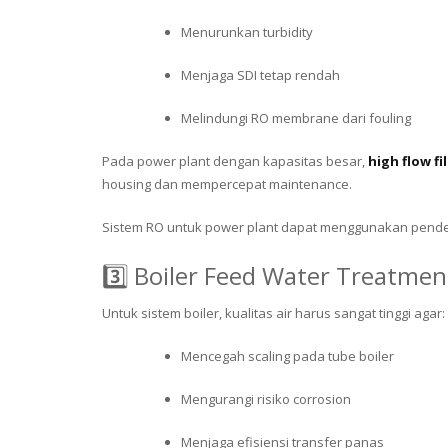
Menurunkan turbidity
Menjaga SDI tetap rendah
Melindungi RO membrane dari fouling
Pada power plant dengan kapasitas besar,
high flow fi
housing dan mempercepat maintenance.
Sistem RO untuk power plant dapat menggunakan pend
3️⃣ Boiler Feed Water Treatmen
Untuk sistem boiler, kualitas air harus sangat tinggi agar:
Mencegah scaling pada tube boiler
Mengurangi risiko corrosion
Menjaga efisiensi transfer panas