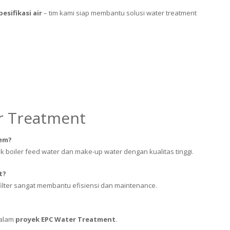
esifikasi air
– tim kami siap membantu solusi water treatment
r Treatment
tem?
boiler feed water dan make-up water dengan kualitas tinggi.
t?
 filter sangat membantu efisiensi dan maintenance.
dalam
proyek EPC Water Treatment
.