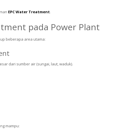
laman
EPC Water Treatment
.
atment pada Power Plant
kup beberapa area utama:
ent
sar dari sumber air (sungai, laut, waduk).
yang mampu: