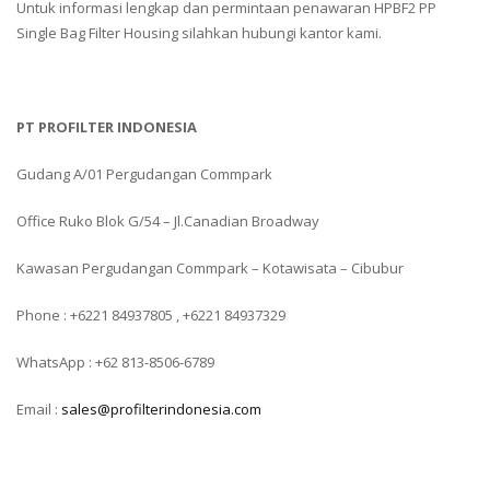
Untuk informasi lengkap dan permintaan penawaran HPBF2 PP
Single Bag Filter Housing silahkan hubungi kantor kami.
PT PROFILTER INDONESIA
Gudang A/01 Pergudangan Commpark
Office Ruko Blok G/54 – Jl.Canadian Broadway
Kawasan Pergudangan Commpark – Kotawisata – Cibubur
Phone : +6221 84937805 , +6221 84937329
WhatsApp : +62 813-8506-6789
Email :
sales@profilterindonesia.com