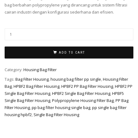
bag berbahan polypropylene yang dirancang untuk sistem filtrasi
cairan industri dengan konfigurasi sederhana dan efisien.
ADD TO CART
Category:
Housing Bag Filter
Tags:
Bag Filter Housing
,
housing bag filter pp single
,
Housing Filter
Bag
,
HPBF2 Bag Filter Housing
,
HPBF2 PP Bag Filter Housing
,
HPBF2 PP
Single Bag Filter Housing
,
HPBF2 Single Bag Filter Housing
,
HPBF5
Single Bag Filter Housing
,
Polypropylene Housing Filter Bag
,
PP Bag
Filter Housing
,
pp bag filter housing single bag
,
pp single bag filter
housing hpbf2
,
Single Bag Filter Housing