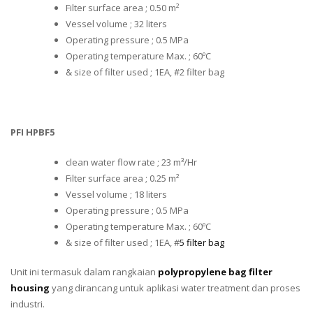
Filter surface area ; 0.50 m²
Vessel volume ; 32 liters
Operating pressure ; 0.5 MPa
Operating temperature Max. ; 60ºC
& size of filter used ; 1EA, #2 filter bag
PFI HPBF5
clean water flow rate ; 23 m³/Hr
Filter surface area ; 0.25 m²
Vessel volume ; 18 liters
Operating pressure ; 0.5 MPa
Operating temperature Max. ; 60ºC
& size of filter used ; 1EA, #
5 filter bag
Unit ini termasuk dalam rangkaian
polypropylene bag filter
housing
yang dirancang untuk aplikasi water treatment dan proses
industri.