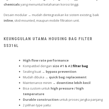
chemicals
yang menuntut ketahanan korosi tinggi.
Desain modular → mudah diintegrasikan ke sistem existing, baik
inline
, skid-mounted, maupun mobile filtration unit.
KEUNGGULAN UTAMA HOUSING BAG FILTER
SS316L
High flow rate performance
Kompatibel dengan
size #1 & #2
filter bag
Sealing kuat →
bypass prevention
Mudah dibuka →
quick bag replacement
Maintenance minim →
downtime lebih kecil
Bisa custom untuk
high pressure / high
temperature
Durable construction
untuk proses jangka panjang
2 pilihan type yaitu: