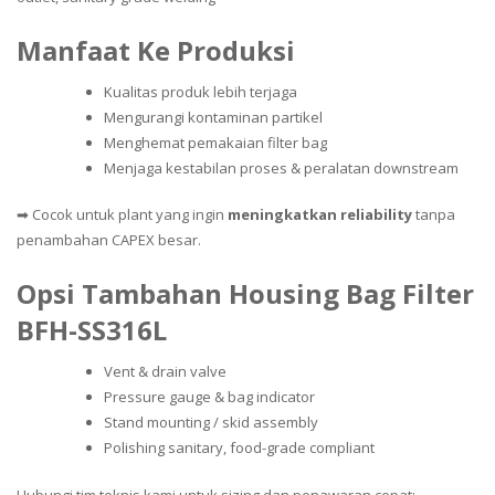
Manfaat Ke Produksi
Kualitas produk lebih terjaga
Mengurangi kontaminan partikel
Menghemat pemakaian filter bag
Menjaga kestabilan proses & peralatan downstream
➡ Cocok untuk plant yang ingin
meningkatkan reliability
tanpa
penambahan CAPEX besar.
Opsi Tambahan Housing Bag Filter
BFH-SS316L
Vent & drain valve
Pressure gauge & bag indicator
Stand mounting / skid assembly
Polishing sanitary, food-grade compliant
Hubungi tim teknis kami untuk sizing dan penawaran cepat: