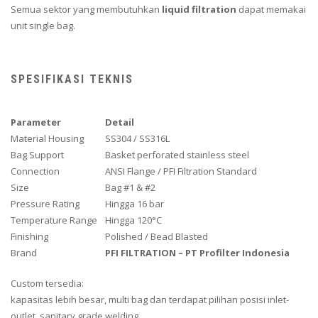
Semua sektor yang membutuhkan
liquid filtration
dapat memakai
unit single bag.
SPESIFIKASI TEKNIS
Parameter
Detail
Material Housing
SS304 / SS316L
Bag Support
Basket perforated stainless steel
Connection
ANSI Flange / PFI Filtration Standard
Size
Bag #1 & #2
Pressure Rating
Hingga 16 bar
Temperature Range
Hingga 120°C
Finishing
Polished / Bead Blasted
Brand
PFI FILTRATION – PT Profilter Indonesia
Custom tersedia:
kapasitas lebih besar, multi bag dan terdapat pilihan posisi inlet-
outlet, sanitary grade welding