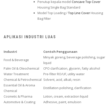
Penutup kepala model
Concave Top Cover
Housing Single Bag Standard
Model Top Loading /
Top Line Cover
Housing
Bag Filter
APLIKASI INDUSTRI LUAS
Industri
Contoh Penggunaan
Minyak goreng, beverage polishing, sugar
Food & Beverage
liquid
Palm Oil & Oleochemical
CPO clarification, glycerin, fatty alcohol
Water Treatment
Pre-filter RO/UF, utility water
Chemical & Petrochemical
Solvent, acid, alkali, resin
Essential Oil & Aroma
Distillation polishing, clarification
Chemical
Cosmetic & Pharma
Lotion, cream, extraction liquid
Automotive & Coating
Adhesive, paint, emulsion